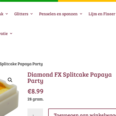
nk
Glitters
Penselen en sponzen
Lijm en Fixeer
atie
Splitcake Papaya Party
Diamond FX Splitcake Papaya
Party
€
8.99
28 gram.
Diamond
Toevoegen aan winkelwag