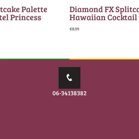
itcake Palette
Diamond FX Splitc
tel Princess
Hawaiian Cocktail
€
8.99
06-34138382