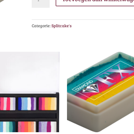
FX
Splitcake
Papaya
Categorie:
Splitcake's
Party
aantal