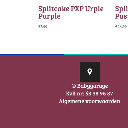
Splitcake PXP Urple
Spl
Purple
Pas
€
8.99
€
44.99
© Babygarage
KvK nr: 58 38 96 87
Algemene voorwaarden