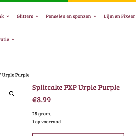
nk
Glitters
Penselen en sponzen
Lijm en Fixeer
atie
P Urple Purple
Splitcake PXP Urple Purple
€
8.99
28 gram.
1 op voorraad