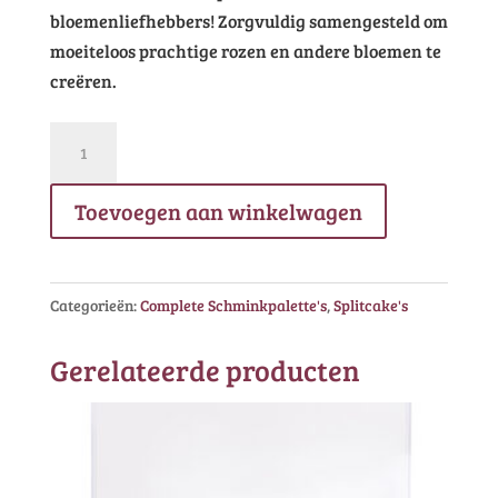
bloemenliefhebbers! Zorgvuldig samengesteld om
moeiteloos prachtige rozen en andere bloemen te
creëren.
Cameleon
Sôkkertantes
Bohemian
Toevoegen aan winkelwagen
Rhapsody
UV
Palette
Categorieën:
Complete Schminkpalette's
,
Splitcake's
One
stroke
Gerelateerde producten
aantal