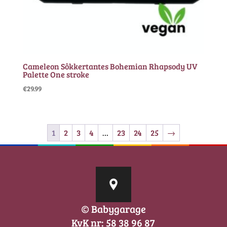
Cameleon Sôkkertantes Bohemian Rhapsody UV
Palette One stroke
€
29.99
1
2
3
4
…
23
24
25
→
© Babygarage
KvK nr: 58 38 96 87