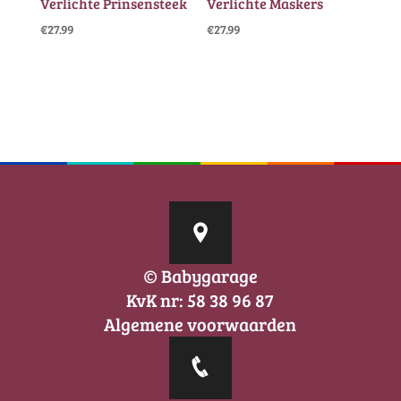
Verlichte Prinsensteek
Verlichte Maskers
€
27.99
€
27.99
© Babygarage
KvK nr: 58 38 96 87
Algemene voorwaarden