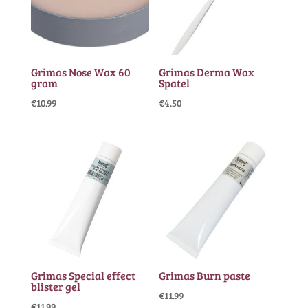
Grimas Nose Wax 60
Grimas Derma Wax
gram
Spatel
€
10.99
€
4.50
Grimas Special effect
Grimas Burn paste
blister gel
€
11.99
€
11.99