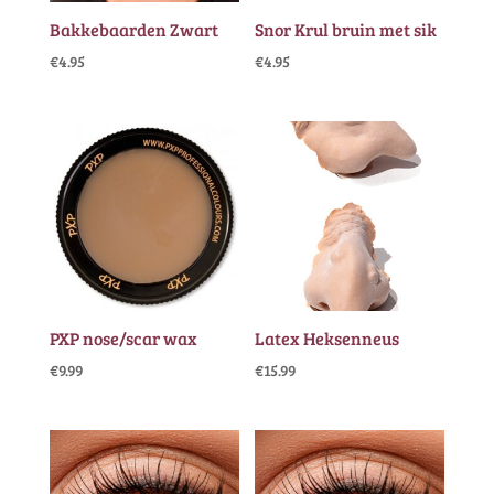
Bakkebaarden Zwart
Snor Krul bruin met sik
€
4.95
€
4.95
PXP nose/scar wax
Latex Heksenneus
€
9.99
€
15.99