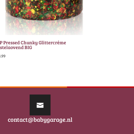
P Pressed Chunky Glittercréme
stelaovend BIG
3.99
contact@babygarage.nl