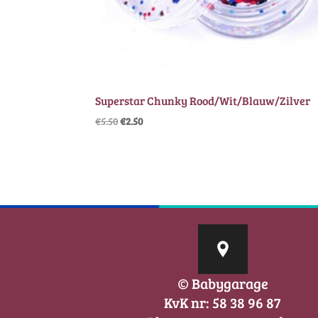
Superstar Chunky Rood/Wit/Blauw/Zilver
Oorspronkelijke
Huidige
€
5.50
€
2.50
prijs
prijs
was:
is:
€5.50.
€2.50.
© Babygarage
KvK nr: 58 38 96 87