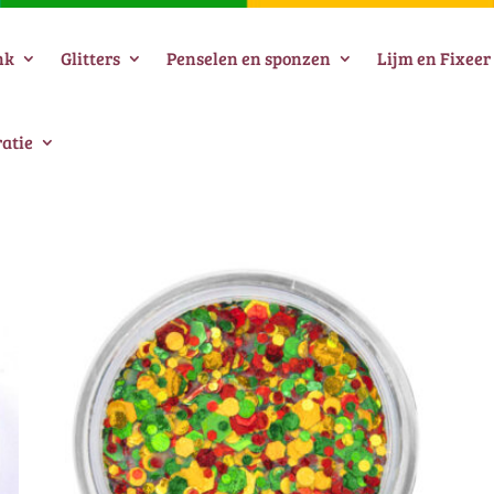
nk
Glitters
Penselen en sponzen
Lijm en Fixeer
atie