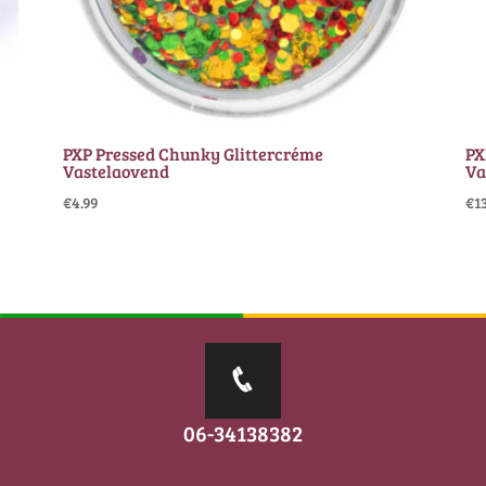
PXP Pressed Chunky Glittercréme
PX
Vastelaovend
Va
€
4.99
€
1
06-34138382