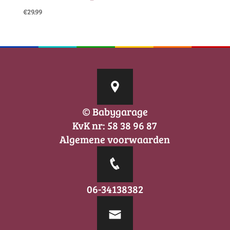
€
29.99
© Babygarage
KvK nr: 58 38 96 87
Algemene voorwaarden
06-34138382