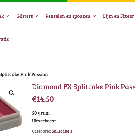
nk
Glitters
Penselen en sponzen
Lijm en Fixeer
atie
Splitcake Pink Passion
Diamond FX Splitcake Pink Pas
€
14.50
50 gram
Uitverkocht
Categorie:
Splitcake's