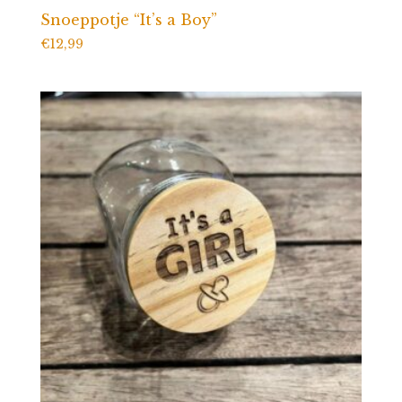
Snoeppotje “It’s a Boy”
€
12,99