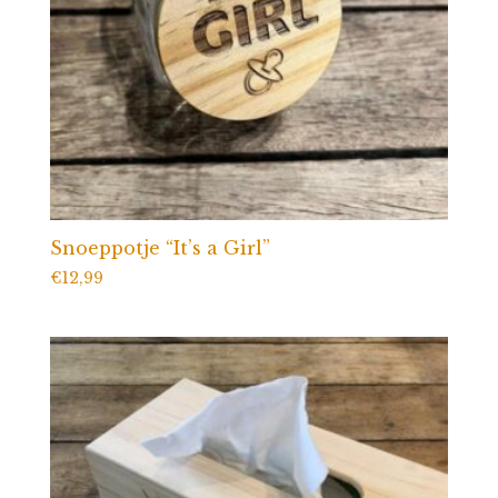
Snoeppotje “It’s a Girl”
€
12,99