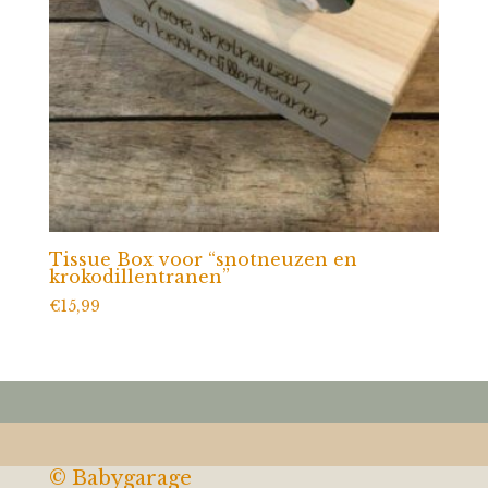
Tissue Box voor “snotneuzen en
krokodillentranen”
€
15,99
© Babygarage