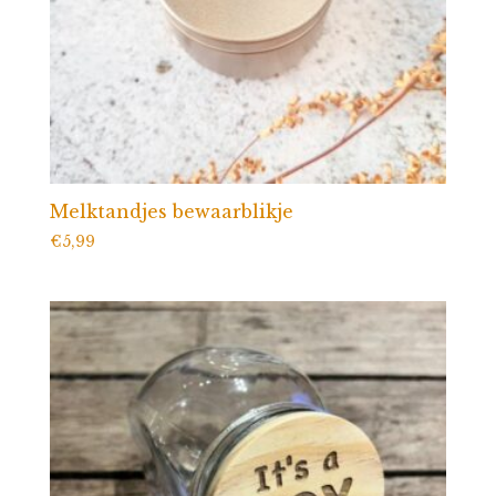
Melktandjes bewaarblikje
€
5,99