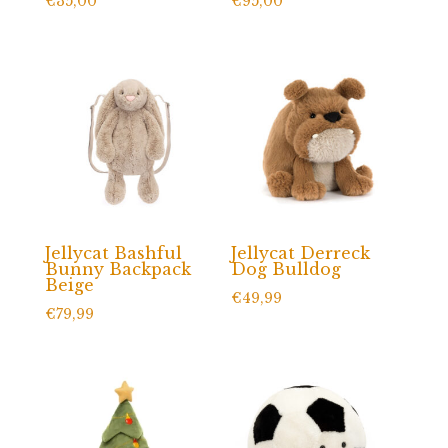
€
35,00
€
95,00
Jellycat Bashful
Jellycat Derreck
Bunny Backpack
Dog Bulldog
Beige
€
49,99
€
79,99