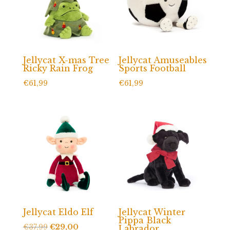
Jellycat X-mas Tree
Jellycat Amuseables
Ricky Rain Frog
Sports Football
€
61,99
€
61,99
Jellycat Eldo Elf
Jellycat Winter
Pippa Black
Oorspronkelijke
Huidige
€
37,99
€
29,00
Labrador