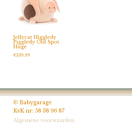
Jellycat Higgledy
Piggledy Old Spot
Huge
€
139,99
© Babygarage
KvK nr: 58 38 96 87
Algemene voorwaarden