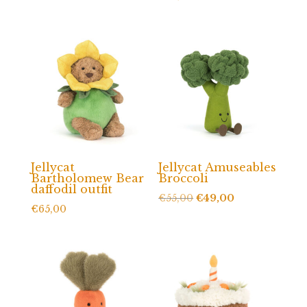
Jellycat
Jellycat Amuseables
Bartholomew Bear
Broccoli
daffodil outfit
Oorspronkelijke
Huidige
€
55,00
€
49,00
€
65,00
prijs
prijs
was:
is:
€55,00.
€49,00.