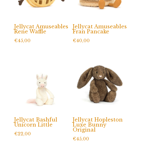
Jellycat Amuseables
Jellycat Amuseables
Rene Waffle
Fran Pancake
€
45,00
€
40,00
Jellycat Bashful
Jellycat Hopleston
Unicorn Little
Luxe Bunny
Original
€
22,00
€
45,00