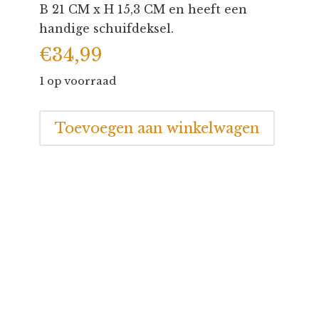
B 21 CM x H 15,3 CM en heeft een
handige schuifdeksel.
€
34,99
1 op voorraad
Bewaarkist
Toevoegen aan winkelwagen
"Mijn
eerste
spulletjes"
aantal