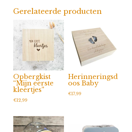
Gerelateerde producten
Opbergkist
Herinneringsd
“Mijn eerste
oos Baby
kleertjes”
€
17,99
€
12,99