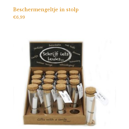
Beschermengeltje in stolp
€
6,99