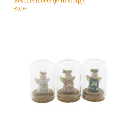
Beschermbeertje in stolpje
€
6,99