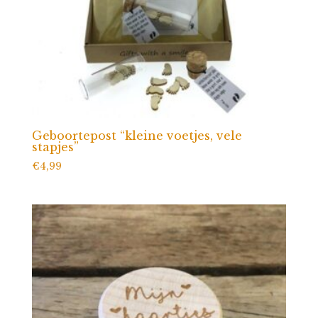
Geboortepost “kleine voetjes, vele
stapjes”
€
4,99