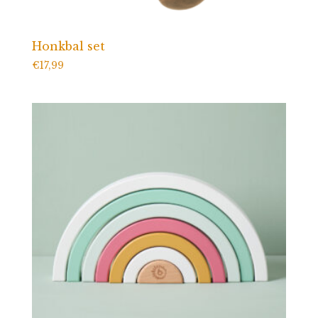
Honkbal set
€
17,99