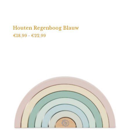
Houten Regenboog Blauw
Prijsklasse:
€
18,99
-
€
22,99
€18,99
tot
€22,99