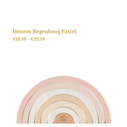
Houten Regenboog Pastel
Prijsklasse:
€
18,99
-
€
22,99
€18,99
tot
€22,99