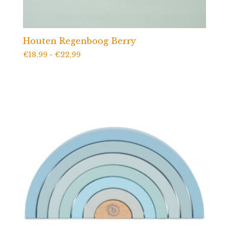
Houten Regenboog Berry
Prijsklasse:
€
18,99
-
€
22,99
€18,99
tot
€22,99