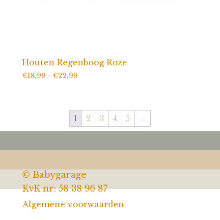
Houten Regenboog Roze
Prijsklasse:
€
18,99
-
€
22,99
€18,99
tot
€22,99
1
2
3
4
5
→
© Babygarage
KvK nr: 58 38 96 87
Algemene voorwaarden