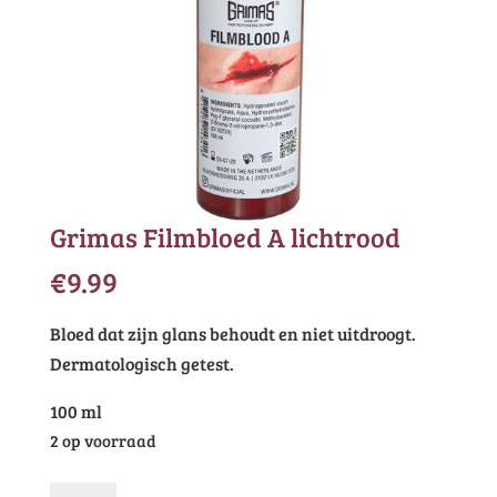
Grimas Filmbloed A lichtrood
€
9.99
Bloed dat zijn glans behoudt en niet uitdroogt.
Dermatologisch getest.
100 ml
2 op voorraad
Grimas