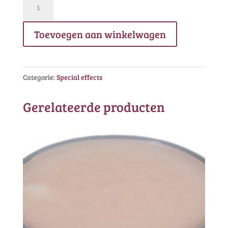
Filmbloed
A
Toevoegen aan winkelwagen
lichtrood
aantal
Categorie:
Special effects
Gerelateerde producten