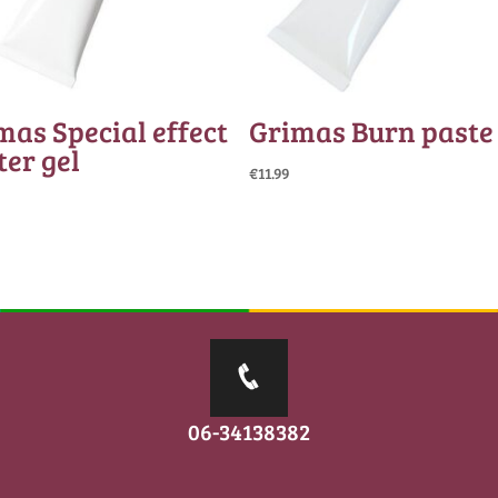
mas Special effect
Grimas Burn paste
ter gel
€
11.99
06-34138382