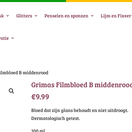
nk
Glitters
Penselen en sponzen
Lijm en Fixeer
atie
ilmbloed B middenrood
Grimas Filmbloed B middenroo
€
9.99
Bloed dat zijn glans behoudt en niet uitdroogt.
Dermatologisch getest.
100 ml