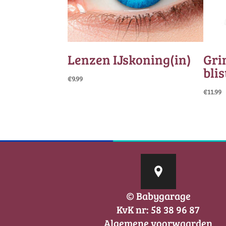
Lenzen IJskoning(in)
Gri
blis
€
9.99
€
11.99
© Babygarage
KvK nr: 58 38 96 87
Algemene voorwaarden