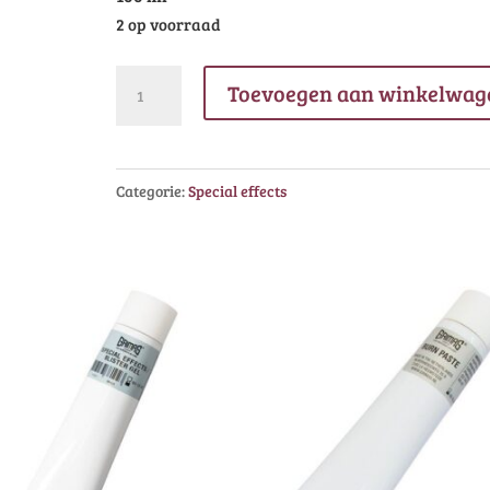
2 op voorraad
Grimas
Toevoegen aan winkelwag
Filmbloed
B
middenrood
Categorie:
Special effects
aantal