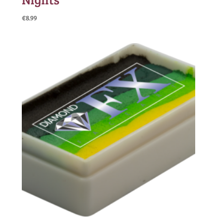
€
8.99