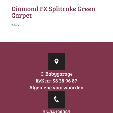
Diamond FX Splitcake Green
Carpet
€
8.99
© Babygarage
KvK nr: 58 38 96 87
Algemene voorwaarden
06-34138382