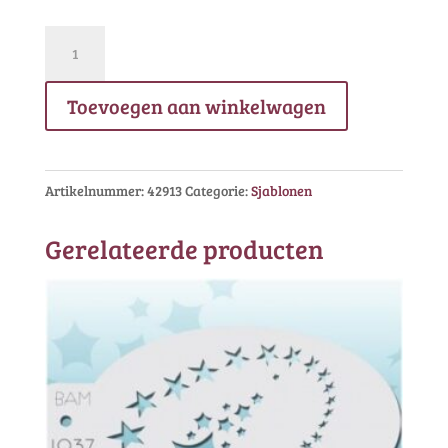
PXP
Facepaint
Sjabloon
Toevoegen aan winkelwagen
Bloemen
aantal
Artikelnummer:
42913
Categorie:
Sjablonen
Gerelateerde producten