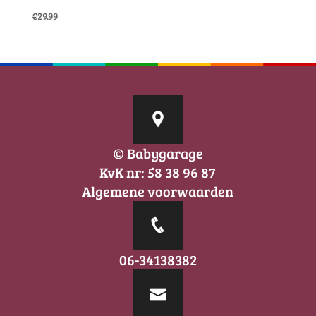
€
29.99
© Babygarage
KvK nr: 58 38 96 87
Algemene voorwaarden
06-34138382