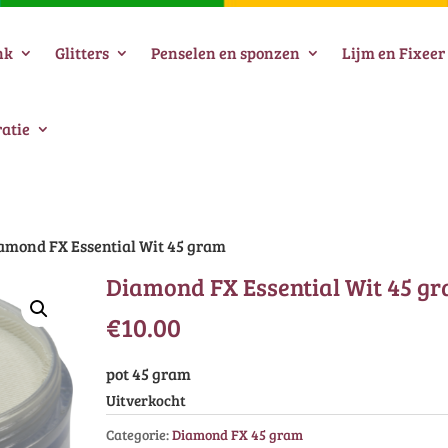
nk
Glitters
Penselen en sponzen
Lijm en Fixeer
atie
amond FX Essential Wit 45 gram
Diamond FX Essential Wit 45 g
€
10.00
pot 45 gram
Uitverkocht
Categorie:
Diamond FX 45 gram