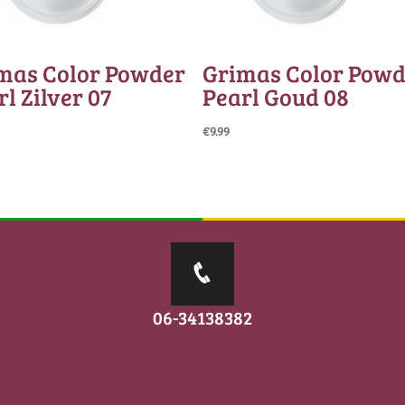
mas Color Powder
Grimas Color Powd
l Zilver 07
Pearl Goud 08
€
9.99
06-34138382