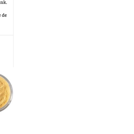
ink.
e de