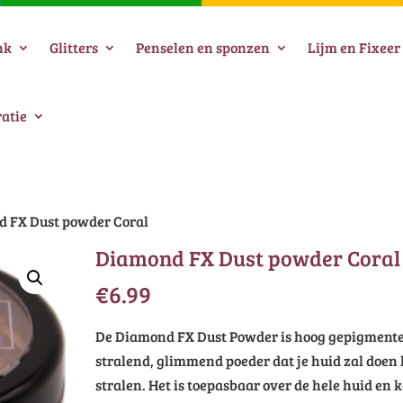
nk
Glitters
Penselen en sponzen
Lijm en Fixeer
atie
d FX Dust powder Coral
Diamond FX Dust powder Coral
€
6.99
De Diamond FX Dust Powder is hoog gepigmente
stralend, glimmend poeder dat je huid zal doen 
stralen. Het is toepasbaar over de hele huid en 