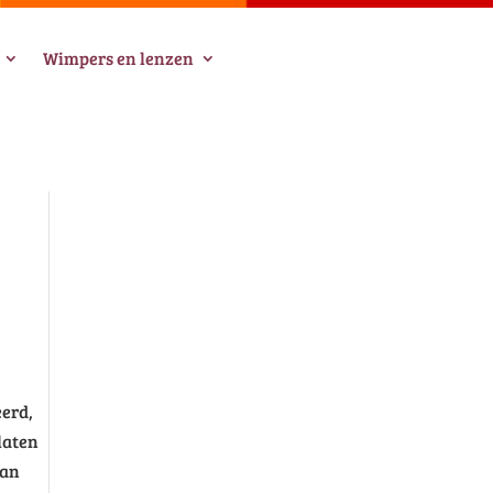
Wimpers en lenzen
erd,
laten
kan