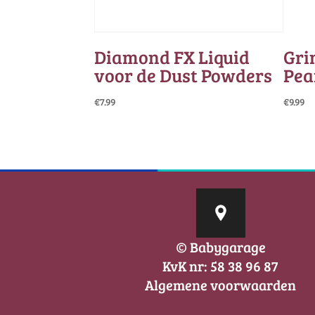
Diamond FX Liquid
Gri
voor de Dust Powders
Pear
€
7.99
€
9.99
© Babygarage
KvK nr: 58 38 96 87
Algemene voorwaarden