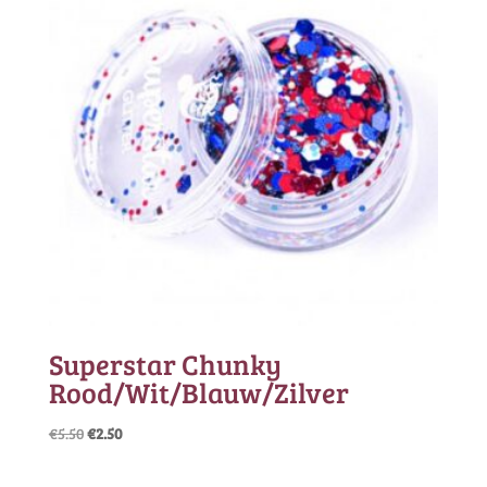
Superstar Chunky
Rood/Wit/Blauw/Zilver
Oorspronkelijke
Huidige
€
5.50
€
2.50
prijs
prijs
was:
is: