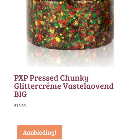
PXP Pressed Chunky
Glittercréme Vastelaovend
BIG
€
13.99
Aanbieding!