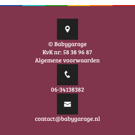
€5.50.
€2.50.
© Babygarage
KvK nr: 58 38 96 87
Algemene voorwaarden
06-34138382
contact@babygarage.nl