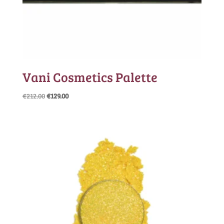
Vani Cosmetics Palette
Oorspronkelijke
Huidige
€
212.00
€
129.00
prijs
prijs
was:
is:
€212.00.
€129.00.