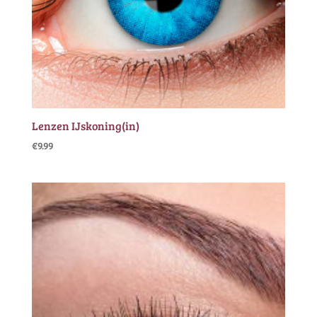
Lenzen IJskoning(in)
€
9.99