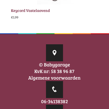
Keycord Vastelaovend
€
1.99
© Babygarage
KvK nr: 58 38 96 87
Algemene voorwaarden
06-34138382