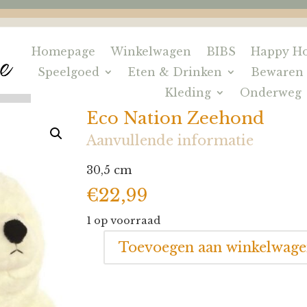
Homepage
Winkelwagen
BIBS
Happy Ho
Speelgoed
Eten & Drinken
Bewaren
Kleding
Onderweg
Eco Nation Zeehond
Aanvullende informatie
30,5 cm
€
22,99
1 op voorraad
Toevoegen aan winkelwag
Eco
Nation
Zeehond