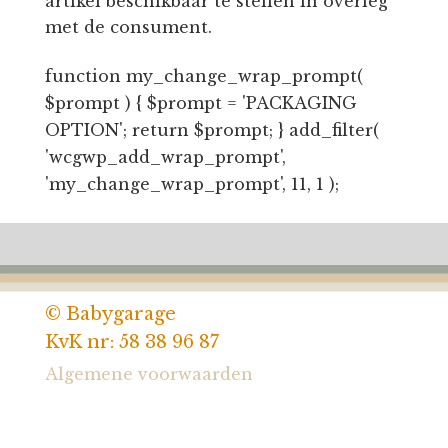
artikel beschikbaar te stellen in overleg
met de consument.
function my_change_wrap_prompt(
$prompt ) { $prompt = 'PACKAGING
OPTION'; return $prompt; } add_filter(
'wcgwp_add_wrap_prompt',
'my_change_wrap_prompt', 11, 1 );
© Babygarage
KvK nr: 58 38 96 87
Algemene voorwaarden