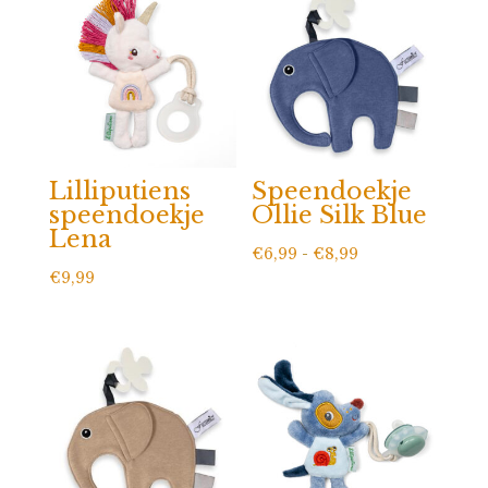
Lilliputiens
Speendoekje
speendoekje
Ollie Silk Blue
Lena
Prijsklasse:
€
6,99
-
€
8,99
€
9,99
€6,99
tot
€8,99