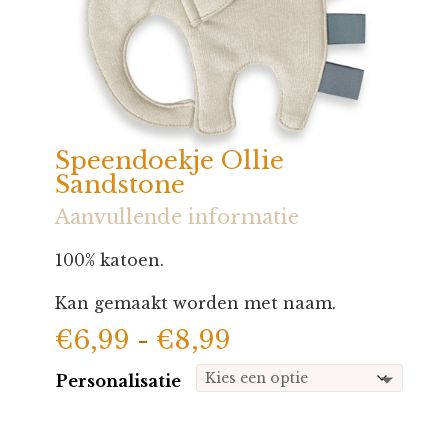
Speendoekje Ollie
Sandstone
Aanvullende informatie
100% katoen.
Kan gemaakt worden met naam.
Prijsklasse:
€
6,99
-
€
8,99
€6,99
Personalisatie
tot
€8,99