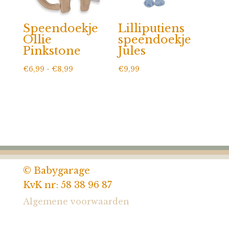
Speendoekje
Lilliputiens
Ollie
speendoekje
Pinkstone
Jules
Prijsklasse:
€
6,99
-
€
8,99
€
9,99
€6,99
tot
€8,99
© Babygarage
KvK nr: 58 38 96 87
Algemene voorwaarden