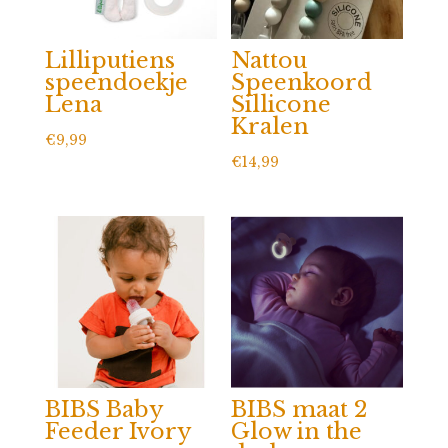
Lilliputiens
Nattou
speendoekje
Speenkoord
Lena
Sillicone
Kralen
€
9,99
€
14,99
BIBS Baby
BIBS maat 2
Feeder Ivory
Glow in the