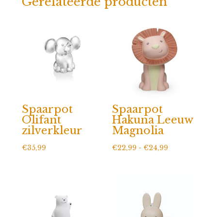
Gerelateerde producten
Spaarpot
Spaarpot
Olifant
Hakuna Leeuw
zilverkleur
Magnolia
Prijsklasse:
€
35,99
€
22,99
-
€
24,99
€22,99
tot
€24,99