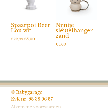
Spaarpot Beer
Nijntje
Lou wit
sleutelhanger
zand
Oorspronkelijke
Huidige
€
22,99
€
5,00
€
5,00
prijs
prijs
was:
is:
€22,99.
€5,00.
© Babygarage
KvK nr: 58 38 96 87
Algemene voorwaarden