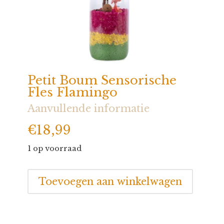
Petit Boum Sensorische
Fles Flamingo
Aanvullende informatie
€
18,99
1 op voorraad
Petit
Toevoegen aan winkelwagen
Boum
Sensorische
Fles
Flamingo