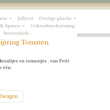
rse
Jellycat
Overige pluche
 & Sparen
Gehoorbescherming
Sterrenliefs
ijtring Tomaten
raaltjes en tomaatjes , van Petit
n één.
elwagen