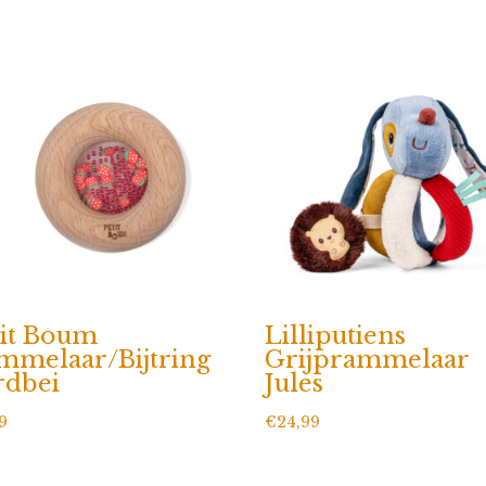
Tomaten
aantal
tit Boum
Lilliputiens
mmelaar/Bijtring
Grijprammelaar
rdbei
Jules
9
€
24,99