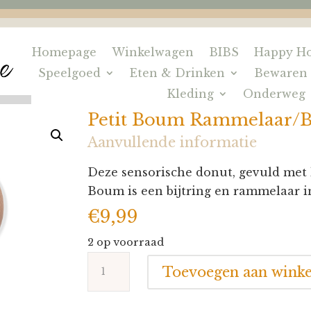
Homepage
Winkelwagen
BIBS
Happy Ho
Speelgoed
Eten & Drinken
Bewaren
Kleding
Onderweg
Petit Boum Rammelaar/B
Aanvullende informatie
Deze sensorische donut, gevuld met k
Boum is een bijtring en rammelaar i
€
9,99
2 op voorraad
Petit
Toevoegen aan wink
Boum
Rammelaar/Bijtring