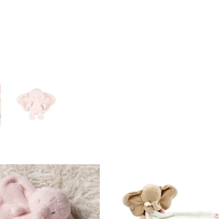
Olifant
powder
pink
aantal