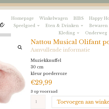
Homepage
Winkelwagen
BIBS
Happy Ho
Speelgoed
Eten & Drinken
Bewaren
Kleding
Onderweg
Nattou Musical Olifant p
Aanvullende informatie
Muziekknuffel
30 cm
kleur poederroze
€
29,99
3 op voorraad
Nattou
Toevoegen aan wink
Musical