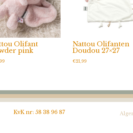
ttou Olifant
Nattou Olifanten
wder pink
Doudou 27×27
,99
€
21,99
KvK nr: 58 38 96 87
Alge