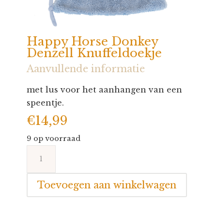
Happy Horse Donkey
Denzell Knuffeldoekje
Aanvullende informatie
met lus voor het aanhangen van een
speentje.
€
14,99
9 op voorraad
Happy
Horse
Donkey
Toevoegen aan winkelwagen
Denzell
Knuffeldoekje
aantal