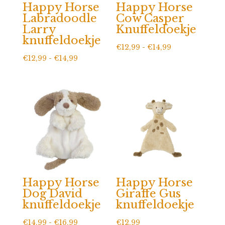
Happy Horse
Happy Horse
Labradoodle
Cow Casper
Larry
Knuffeldoekje
knuffeldoekje
Prijsklasse:
€
12,99
-
€
14,99
Prijsklasse:
€
12,99
-
€
14,99
€12,99
€12,99
tot
tot
€14,99
€14,99
Happy Horse
Happy Horse
Dog David
Giraffe Gus
knuffeldoekje
knuffeldoekje
Prijsklasse:
€
14,99
-
€
16,99
€
12,99