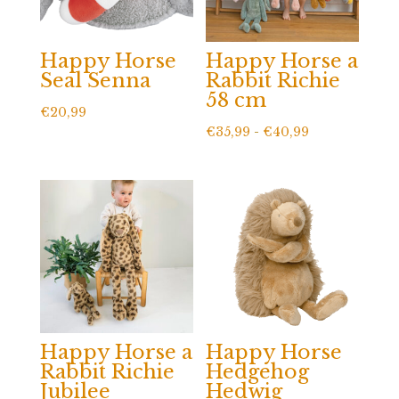
Happy Horse
Happy Horse a
Seal Senna
Rabbit Richie
58 cm
€
20,99
Prijsklasse:
€
35,99
-
€
40,99
€35,99
tot
€40,99
Happy Horse a
Happy Horse
Rabbit Richie
Hedgehog
Jubilee
Hedwig