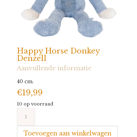
Happy Horse Donkey
Denzell
Aanvullende informatie
40 cm.
€
19,99
10 op voorraad
Happy
Horse
Donkey
Toevoegen aan winkelwagen
Denzell