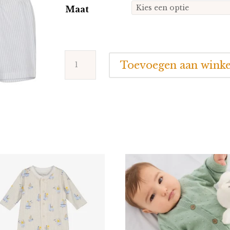
Maat
Blue
Toevoegen aan wink
Seven
2
dlg
Sail
Away
aantal