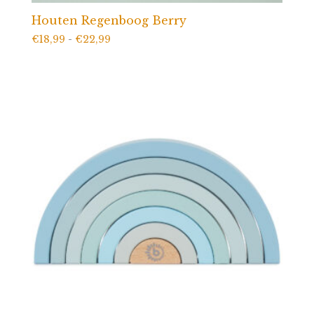
Houten Regenboog Berry
Prijsklasse:
€
18,99
-
€
22,99
€18,99
tot
€22,99