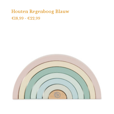
Houten Regenboog Blauw
Prijsklasse:
€
18,99
-
€
22,99
€18,99
tot
€22,99