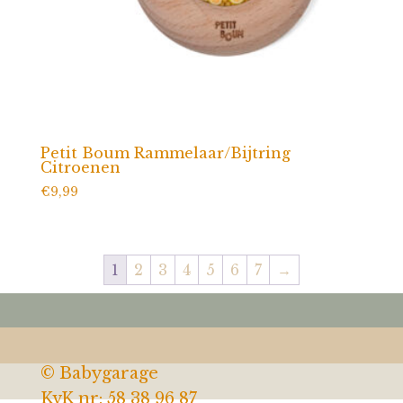
Petit Boum Rammelaar/Bijtring
Citroenen
€
9,99
1
2
3
4
5
6
7
→
© Babygarage
KvK nr: 58 38 96 87