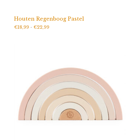
Houten Regenboog Pastel
Prijsklasse:
€
18,99
-
€
22,99
€18,99
tot
€22,99