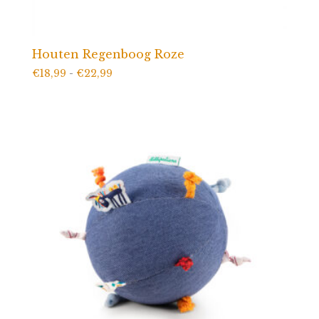
Houten Regenboog Roze
Prijsklasse:
€
18,99
-
€
22,99
€18,99
tot
€22,99