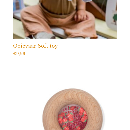
Ooievaar Soft toy
€
9,99