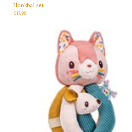
Honkbal set
€
17,99