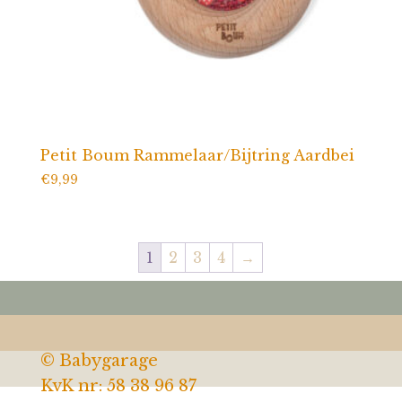
Petit Boum Rammelaar/Bijtring Aardbei
€
9,99
1
2
3
4
→
© Babygarage
KvK nr: 58 38 96 87