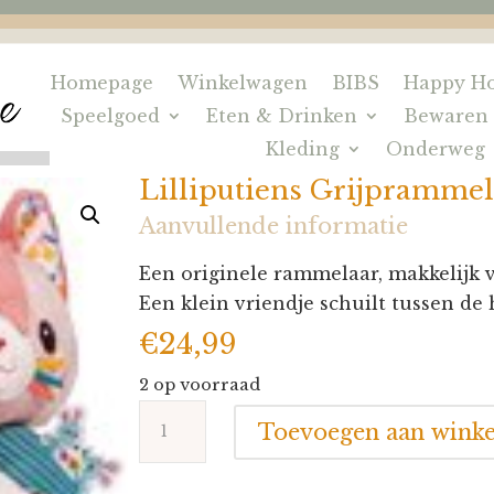
Homepage
Winkelwagen
BIBS
Happy Ho
Speelgoed
Eten & Drinken
Bewaren
Kleding
Onderweg
Lilliputiens Grijprammel
Aanvullende informatie
Een originele rammelaar, makkelijk v
Een klein vriendje schuilt tussen d
€
24,99
2 op voorraad
Lilliputiens
Toevoegen aan wink
Grijprammelaar
Jeanne