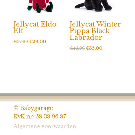
Jellycat Eldo
Jellycat Winter
Elf
Pippa Black
Labrador
Oorspronkelijke
Huidige
€
37,99
€
29,00
Oorspronkelijke
Huidige
€
45,99
€
35,00
prijs
prijs
prijs
prijs
was:
is:
was:
is:
€37,99.
€29,00.
€45,99.
€35,00.
© Babygarage
KvK nr: 58 38 96 87
Algemene voorwaarden