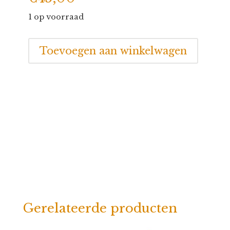
1 op voorraad
Jellycat
Toevoegen aan winkelwagen
Amuseables
Carrot
Cake
aantal
Gerelateerde producten