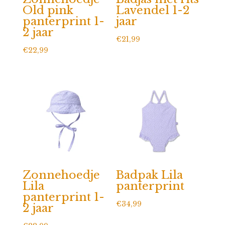
Old pink
Lavendel 1-2
panterprint 1-
jaar
2 jaar
€
21,99
€
22,99
Zonnehoedje
Badpak Lila
Lila
panterprint
panterprint 1-
€
34,99
2 jaar