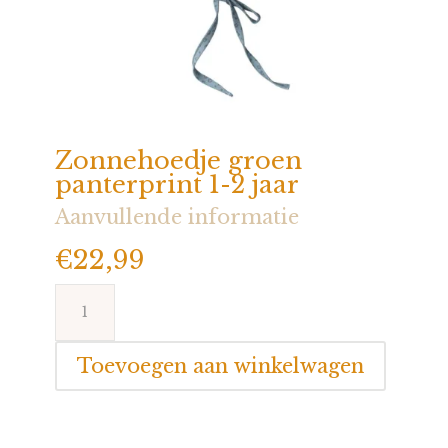
Zonnehoedje groen
panterprint 1-2 jaar
Aanvullende informatie
€
22,99
Zonnehoedje
groen
panterprint
Toevoegen aan winkelwagen
1-
2
jaar