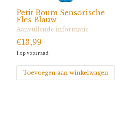
Petit Boum Sensorische
Fles Blauw
Aanvullende informatie
€
13,99
1 op voorraad
Petit
Toevoegen aan winkelwagen
Boum
Sensorische
Fles
Blauw
aantal