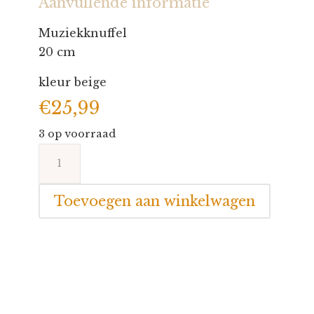
Aanvullende informatie
Muziekknuffel
20 cm
kleur beige
€
25,99
3 op voorraad
Nattou
Mini-
Musical
Toevoegen aan winkelwagen
Olifant
beige
aantal