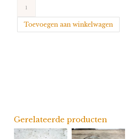
Melktandjes
&
Haarlokje
Toevoegen aan winkelwagen
doosje
aantal
Gerelateerde producten