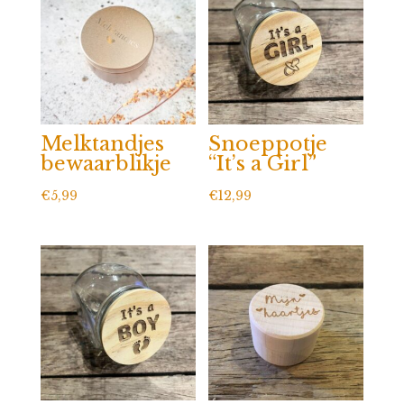
Melktandjes
Snoeppotje
bewaarblikje
“It’s a Girl”
€
5,99
€
12,99