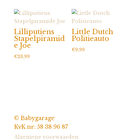
tot
€24,99
Lilliputiens
Little Dutch
Stapelpiramid
Politieauto
e Joe
€
9,99
€
23,99
© Babygarage
KvK nr: 58 38 96 87
Algemene voorwaarden