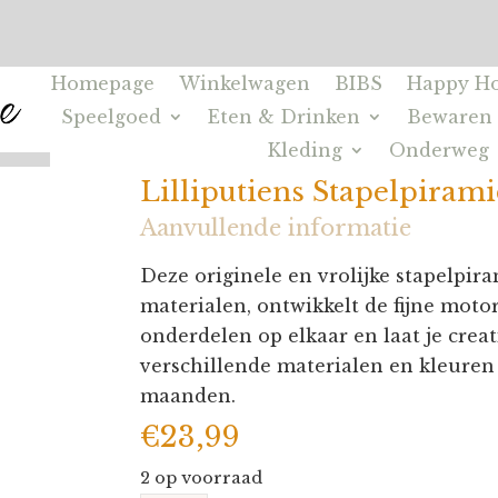
Homepage
Winkelwagen
BIBS
Happy Ho
Speelgoed
Eten & Drinken
Bewaren
Kleding
Onderweg
Lilliputiens Stapelpirami
Aanvullende informatie
Deze originele en vrolijke stapelpir
materialen, ontwikkelt de fijne motor
onderdelen op elkaar en laat je creati
verschillende materialen en kleuren 
maanden.
€
23,99
2 op voorraad