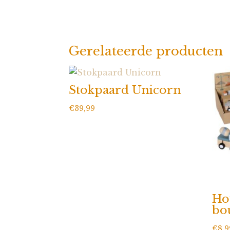
Gerelateerde producten
Stokpaard Unicorn
€
39,99
Ho
bo
€
8,9