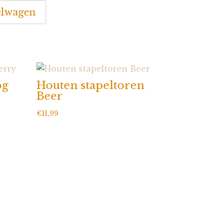
elwagen
og
Houten stapeltoren
Beer
€
11,99