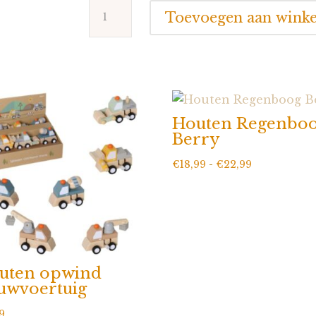
Lilliputiens
Toevoegen aan wink
Stapelpiramide
Joe
aantal
Houten Regenbo
Berry
Prijsklasse:
€
18,99
-
€
22,99
€18,99
tot
€22,99
uten opwind
uwvoertuig
9