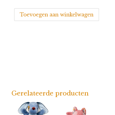
Lilliputiens
Toevoegen aan winkelwagen
Receptenboek
"Mijn
eerste
recepten
met
chocolade"
aantal
Gerelateerde producten