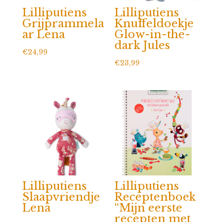
Lilliputiens
Lilliputiens
Grijprammela
Knuffeldoekje
ar Lena
Glow-in-the-
dark Jules
€
24,99
€
23,99
Lilliputiens
Lilliputiens
Slaapvriendje
Receptenboek
Lena
“Mijn eerste
recepten met