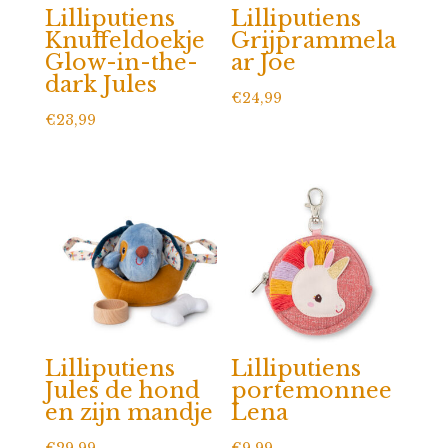
Lilliputiens
Lilliputiens
Knuffeldoekje
Grijprammela
Glow-in-the-
ar Joe
dark Jules
€
24,99
€
23,99
Lilliputiens
Lilliputiens
Jules de hond
portemonnee
en zijn mandje
Lena
€
29,99
€
9,99